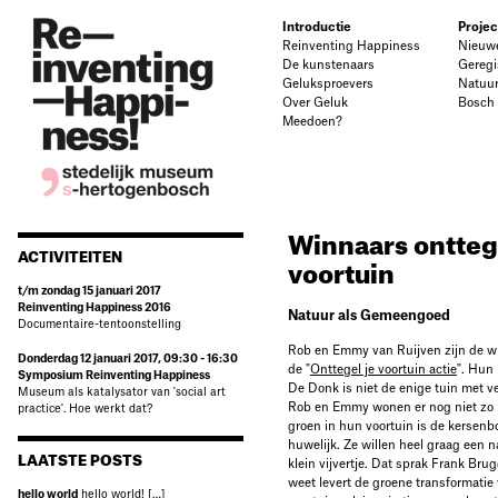
Introductie
Projec
Reinventing Happiness
Nieuw
De kunstenaars
Geregi
Geluksproevers
Natuu
Over Geluk
Bosch
Meedoen?
Winnaars onttege
ACTIVITEITEN
voortuin
t/m zondag 15 januari 2017
Reinventing Happiness 2016
Natuur als Gemeengoed
Documentaire-tentoonstelling
Rob en Emmy van Ruijven zijn de 
Donderdag 12 januari 2017, 09:30 - 16:30
de "
Onttegel je voortuin actie
". Hun 
Symposium Reinventing Happiness
De Donk is niet de enige tuin met ve
Museum als katalysator van 'social art
Rob en Emmy wonen er nog niet zo 
practice'. Hoe werkt dat?
groen in hun voortuin is de kersen
huwelijk. Ze willen heel graag een n
LAATSTE POSTS
klein vijvertje. Dat sprak Frank Br
weet levert de groene transformati
hello world
hello world! […]