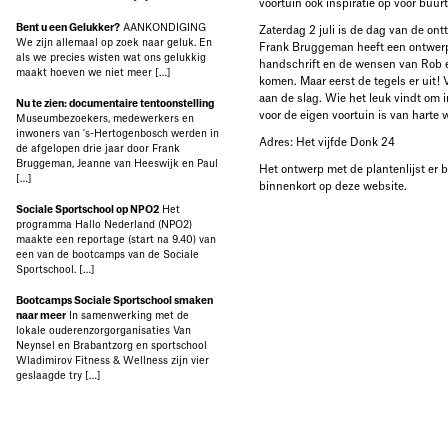
voortuin ook inspiratie op voor buu
Bent u een Gelukker?
AANKONDIGING
Zaterdag 2 juli is de dag van de ont
We zijn allemaal op zoek naar geluk. En
Frank Bruggeman heeft een ontwerp
als we precies wisten wat ons gelukkig
handschrift en de wensen van Ro
maakt hoeven we niet meer […]
komen. Maar eerst de tegels er uit!
aan de slag. Wie het leuk vindt om i
Nu te zien: documentaire tentoonstelling
voor de eigen voortuin is van harte
Museumbezoekers, medewerkers en
inwoners van 's-Hertogenbosch werden in
Adres: Het vijfde Donk 24
de afgelopen drie jaar door Frank
Bruggeman, Jeanne van Heeswijk en Paul
Het ontwerp met de plantenlijst er b
[…]
binnenkort op deze website.
Sociale Sportschool op NPO2
Het
programma Hallo Nederland (NPO2)
maakte een reportage (start na 9.40) van
een van de bootcamps van de Sociale
Sportschool. […]
Bootcamps Sociale Sportschool smaken
naar meer
In samenwerking met de
lokale ouderenzorgorganisaties Van
Neynsel en Brabantzorg en sportschool
Wladimirov Fitness & Wellness zijn vier
geslaagde try […]