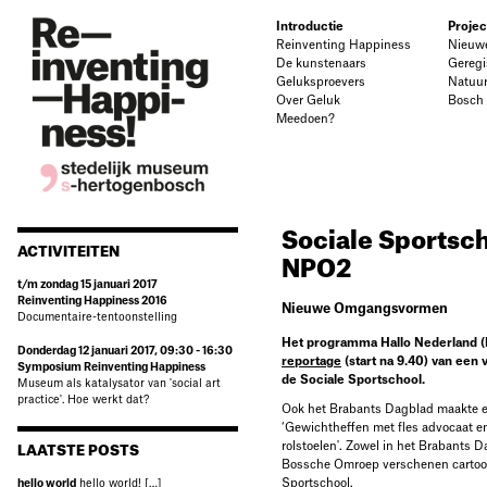
Introductie
Projec
Reinventing Happiness
Nieuw
De kunstenaars
Geregi
Geluksproevers
Natuu
Over Geluk
Bosch
Meedoen?
Sociale Sportsc
ACTIVITEITEN
NPO2
t/m zondag 15 januari 2017
Reinventing Happiness 2016
Nieuwe Omgangsvormen
Documentaire-tentoonstelling
Het programma Hallo Nederland 
Donderdag 12 januari 2017, 09:30 - 16:30
reportage
(start na 9.40) van een
Symposium Reinventing Happiness
de Sociale Sportschool.
Museum als katalysator van 'social art
practice'. Hoe werkt dat?
Ook het Brabants Dagblad maakte e
‘Gewichtheffen met fles advocaat e
rolstoelen'. Zowel in het Brabants D
LAATSTE POSTS
Bossche Omroep verschenen cartoon
Sportschool.
hello world
hello world! […]