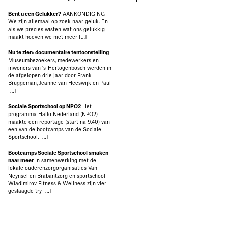
Bent u een Gelukker?
AANKONDIGING
We zijn allemaal op zoek naar geluk. En
als we precies wisten wat ons gelukkig
maakt hoeven we niet meer […]
Nu te zien: documentaire tentoonstelling
Museumbezoekers, medewerkers en
inwoners van 's-Hertogenbosch werden in
de afgelopen drie jaar door Frank
Bruggeman, Jeanne van Heeswijk en Paul
[…]
Sociale Sportschool op NPO2
Het
programma Hallo Nederland (NPO2)
maakte een reportage (start na 9.40) van
een van de bootcamps van de Sociale
Sportschool. […]
Bootcamps Sociale Sportschool smaken
naar meer
In samenwerking met de
lokale ouderenzorgorganisaties Van
Neynsel en Brabantzorg en sportschool
Wladimirov Fitness & Wellness zijn vier
geslaagde try […]