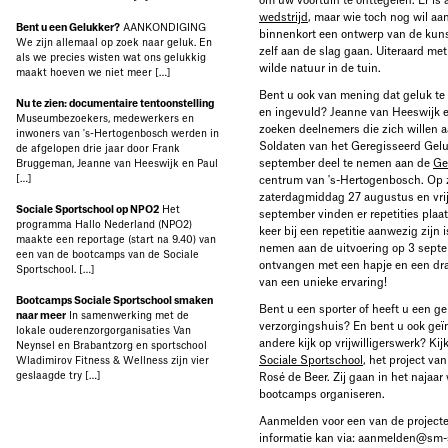
om uw voortuin te onttegelen. Er is 
wedstrijd
, maar wie toch nog wil aa
Bent u een Gelukker?
AANKONDIGING
binnenkort een ontwerp van de kun
We zijn allemaal op zoek naar geluk. En
zelf aan de slag gaan. Uiteraard me
als we precies wisten wat ons gelukkig
wilde natuur in de tuin.
maakt hoeven we niet meer […]
Bent u ook van mening dat geluk te
Nu te zien: documentaire tentoonstelling
en ingevuld? Jeanne van Heeswijk 
Museumbezoekers, medewerkers en
zoeken deelnemers die zich willen a
inwoners van 's-Hertogenbosch werden in
Soldaten van het Geregisseerd Gel
de afgelopen drie jaar door Frank
september deel te nemen aan de
Ge
Bruggeman, Jeanne van Heeswijk en Paul
[…]
centrum van 's-Hertogenbosch. Op z
zaterdagmiddag 27 augustus en vri
Sociale Sportschool op NPO2
Het
september vinden er repetities pla
programma Hallo Nederland (NPO2)
keer bij een repetitie aanwezig zijn
maakte een reportage (start na 9.40) van
nemen aan de uitvoering op 3 septe
een van de bootcamps van de Sociale
ontvangen met een hapje en een dra
Sportschool. […]
van een unieke ervaring!
Bootcamps Sociale Sportschool smaken
Bent u een sporter of heeft u een ge
naar meer
In samenwerking met de
verzorgingshuis? En bent u ook geï
lokale ouderenzorgorganisaties Van
andere kijk op vrijwilligerswerk? Ki
Neynsel en Brabantzorg en sportschool
Sociale Sportschool
, het project v
Wladimirov Fitness & Wellness zijn vier
geslaagde try […]
Rosé de Beer. Zij gaan in het najaa
bootcamps organiseren.
Aanmelden voor een van de projecte
informatie kan via: aanmelden@sm-