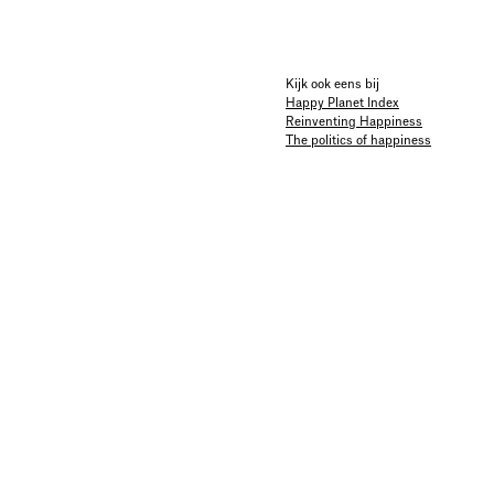
Kijk ook eens bij
Happy Planet Index
Reinventing Happiness
The politics of happiness