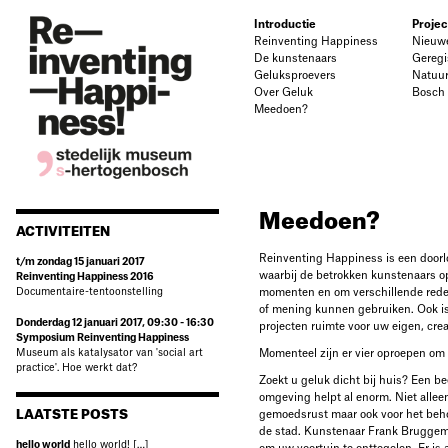
Introductie
Projec
Reinventing Happiness
Nieuw
De kunstenaars
Geregi
Geluksproevers
Natuu
Over Geluk
Bosch
Meedoen?
Meedoen?
ACTIVITEITEN
Reinventing Happiness is een door
t/m zondag 15 januari 2017
waarbij de betrokken kunstenaars o
Reinventing Happiness 2016
Documentaire-tentoonstelling
momenten en om verschillende rede
of mening kunnen gebruiken. Ook is
Donderdag 12 januari 2017, 09:30 - 16:30
projecten ruimte voor uw eigen, crea
Symposium Reinventing Happiness
Museum als katalysator van 'social art
Momenteel zijn er vier oproepen om
practice'. Hoe werkt dat?
Zoekt u geluk dicht bij huis? Een b
omgeving helpt al enorm. Niet allee
LAATSTE POSTS
gemoedsrust maar ook voor het beho
de stad. Kunstenaar Frank Bruggem
hello world
hello world! […]